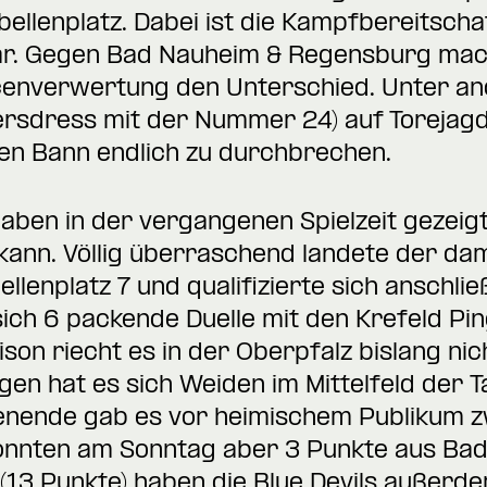
abellenplatz. Dabei ist die Kampfbereitsch
tbar. Gegen Bad Nauheim & Regensburg ma
enverwertung den Unterschied. Unter and
elersdress mit der Nummer 24) auf Torejag
 den Bann endlich zu durchbrechen.
haben in der vergangenen Spielzeit gezeigt
ann. Völlig überraschend landete der dam
llenplatz 7 und qualifizierte sich anschli
 sich 6 packende Duelle mit den Krefeld Pin
ison riecht es in der Oberpfalz bislang ni
gen hat es sich Weiden im Mittelfeld der
ende gab es vor heimischem Publikum zw
konnten am Sonntag aber 3 Punkte aus Ba
(13 Punkte) haben die Blue Devils außerde