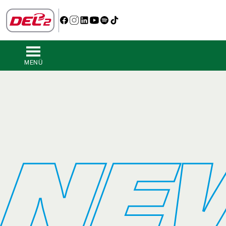
MENÜ
NE