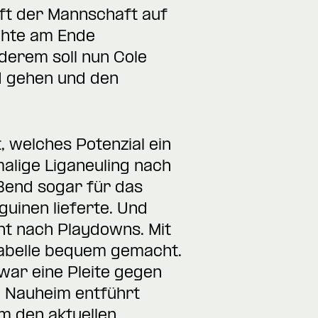
aft der Mannschaft auf
chte am Ende
erem soll nun Cole
d gehen und den
, welches Potenzial ein
alige Liganeuling nach
eßend sogar für das
guinen lieferte. Und
cht nach Playdowns. Mit
 Tabelle bequem gemacht.
ar eine Pleite gegen
d Nauheim entführt
m den aktuellen