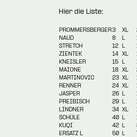
Hier die Liste:
PROMMERSBERGER
3
XL
NAUD
8
L
STRETCH
12
L
ZIENTEK
14
XL
KNEISLER
15
L
MAIONE
18
XL
MARTINOVIC
23
XL
RENNER
24
XL
JASPER
26
L
PREIBISCH
29
L
LINDNER
34
XL
SCHÜLE
40
L
KUQI
42
L
ERSATZ L
50
L