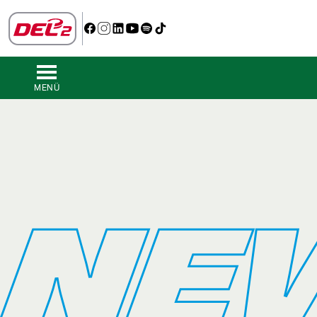
MENÜ
NE