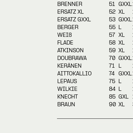
BRENNER
51
GXXL
ERSATZ XL
52
XL
ERSATZ GXXL
53
GXXL
BERGER
55
L
WEIß
57
XL
FLADE
58
XL
ATKINSON
59
XL
DOUBRAWA
70
GXXL
KERÄNEN
71
L
AITTOKALLIO
74
GXXL
LEPAUS
75
L
WILKIE
84
L
KNECHT
85
GXL
BRAUN
90
XL