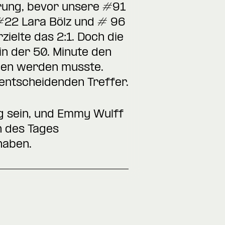
hrung, bevor unsere #91
 #22 Lara Bölz und # 96
ielte das 2:1. Doch die
n der 50. Minute den
eden werden musste.
entscheidenden Treffer.
ng sein, und Emmy Wulff
n des Tages
haben.