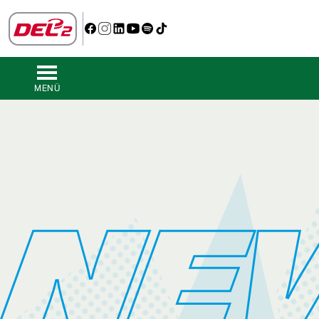
MENÜ
NE