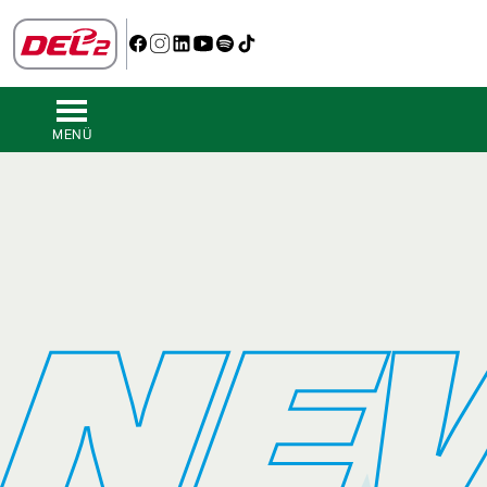
MENÜ
NE