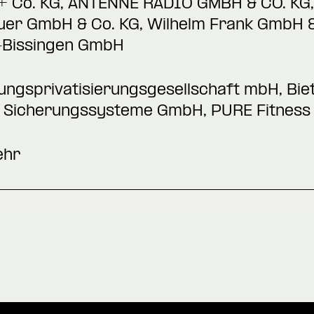
+ Co. KG, ANTENNE RADIO GMBH & CO. KG, 
uer GmbH & Co. KG, Wilhelm Frank GmbH 
-Bissingen GmbH
gsprivatisierungsgesellschaft mbH, Bi
d Sicherungssysteme GmbH, PURE Fitnes
ehr