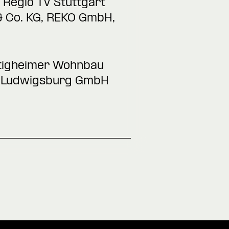
Regio TV Stuttgart
& Co. KG, REKO GmbH,
etigheimer Wohnbau
s Ludwigsburg GmbH