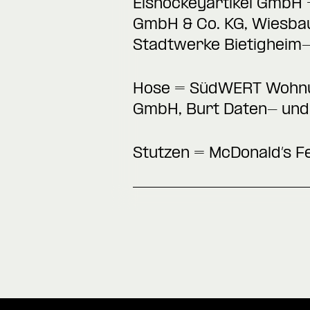
Eishockeyartikel GmbH 
GmbH & Co. KG, Wiesba
Stadtwerke Bietigheim
Hose = SüdWERT Wohnun
GmbH, Burt Daten- un
Stutzen = McDonald’s F