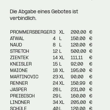
Die Abgabe eines Gebotes ist
verbindlich.
PROMMERSBERGER
3
XL
200,00
€
ATWAL
4
L
150,00
€
NAUD
8
L
120,00
€
STRETCH
12
L
500,00
€
ZIENTEK
14
XL
111,11
€
KNEISLER
15
L
92,00
€
MAIONE
18
XL
195,00
€
MARTINOVIC
23
XL
90,00
€
RENNER
24
XL
150,99
€
JASPER
26
L
231,00
€
PREIBISCH
29
L
160,00
€
LINDNER
34
XL
205,00
€
SCHÜLE
40
L
120,00
€