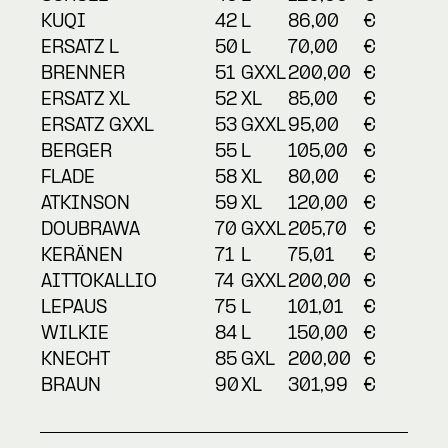
KUQI
42
L
86,00
€
ERSATZ L
50
L
70,00
€
BRENNER
51
GXXL
200,00
€
ERSATZ XL
52
XL
85,00
€
ERSATZ GXXL
53
GXXL
95,00
€
BERGER
55
L
105,00
€
FLADE
58
XL
80,00
€
ATKINSON
59
XL
120,00
€
DOUBRAWA
70
GXXL
205,70
€
KERÄNEN
71
L
75,01
€
AITTOKALLIO
74
GXXL
200,00
€
LEPAUS
75
L
101,01
€
WILKIE
84
L
150,00
€
KNECHT
85
GXL
200,00
€
BRAUN
90
XL
301,99
€