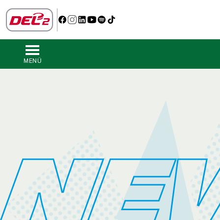
MENÜ
NE