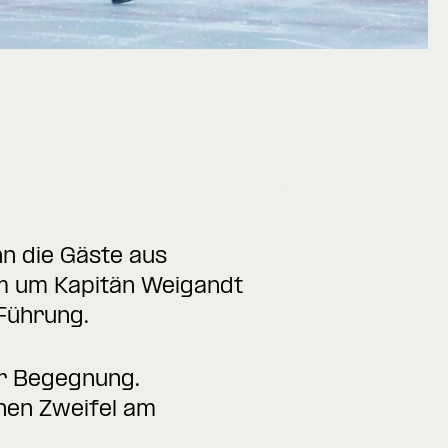
nn die Gäste aus
am um Kapitän Weigandt
 Führung.
er Begegnung.
inen Zweifel am