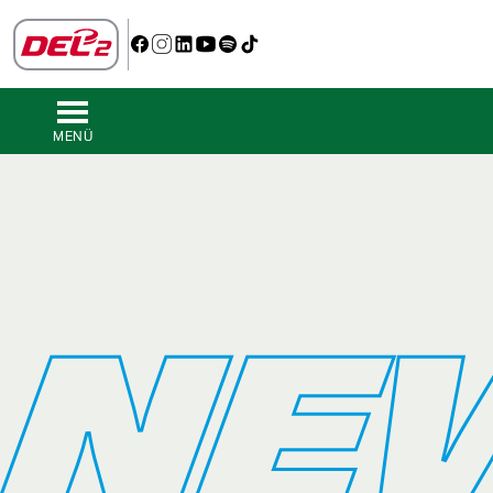
MENÜ
NE