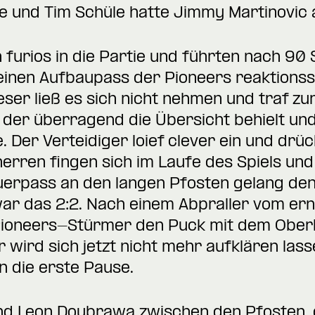
me und Tim Schüle hatte Jimmy Martinovic a
furios in die Partie und führten nach 90
einen Aufbaupass der Pioneers reaktionss
ieser ließ es sich nicht nehmen und traf z
der überragend die Übersicht behielt und
. Der Verteidiger loief clever ein und drü
sherren fingen sich im Laufe des Spiels u
uerpass an den langen Pfosten gelang de
war das 2:2. Nach einem Abpraller vom er
Pioneers-Stürmer den Puck mit dem Oberk
r wird sich jetzt nicht mehr aufklären las
n die erste Pause.
and Leon Doubrawa zwischen den Pfosten,