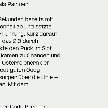
ls Partner.
 Sekunden bereits mit
chnell ab und setzte
ur Führung. Kurz darauf
 das 2:0 durch
ckte den Puck im Slot
nd kamen zu Chancen und
n Österreichern der
neut guten Cody
örper über die Linie –
sen. Mit dem
 der Cody Brenner