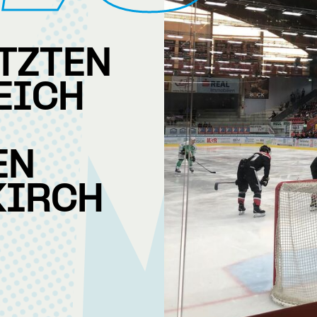
ETZTEN
EICH
EN
KIRCH