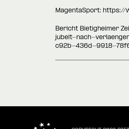
MagentaSport:
https:/
Bericht Bietigheimer Ze
jubelt-nach-verlaeng
c92b-436d-9918-78f6