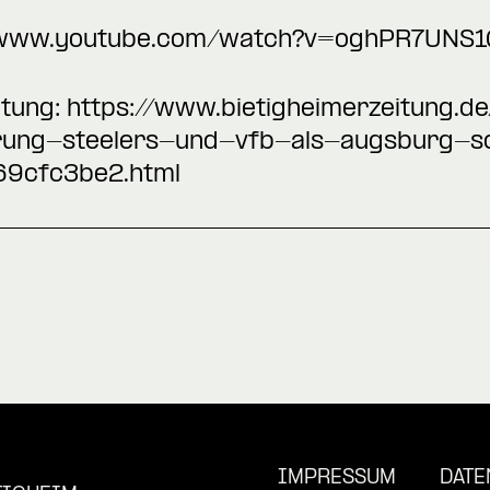
/www.youtube.com/watch?v=oghPR7UNS1
itung:
https://www.bietigheimerzeitung.de/
erung-steelers-und-vfb-als-augsburg-s
9cfc3be2.html
IMPRESSUM
DATE