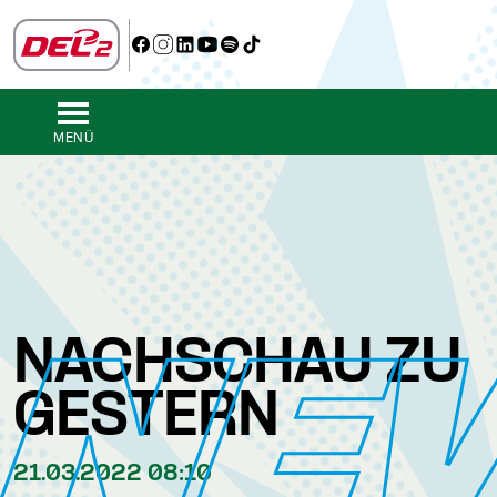
MENÜ
NE
NACHSCHAU ZU
GESTERN
21.03.2022 08:10