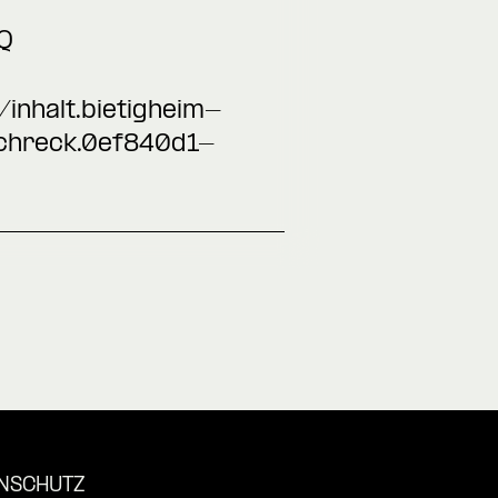
Q
inhalt.bietigheim-
chreck.0ef840d1-
NSCHUTZ