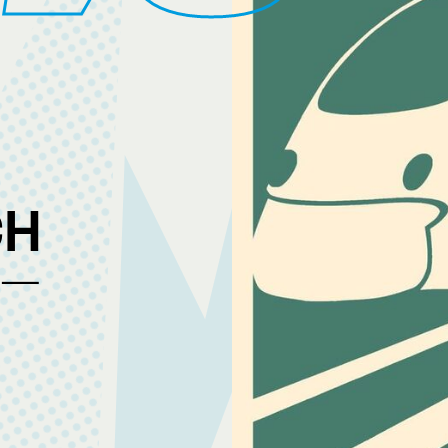
CH
 –