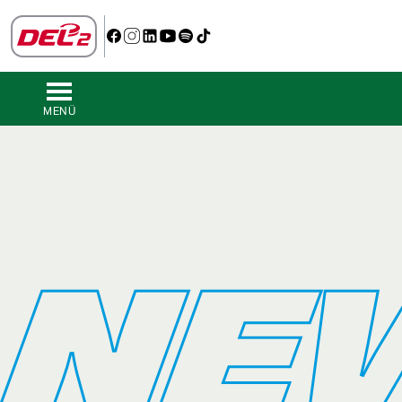
MENÜ
NE