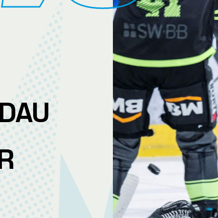
NDAU
R