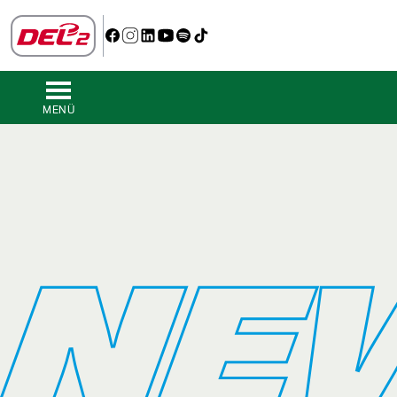
MENÜ
NE