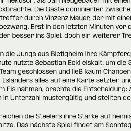
nn hektisch, als Jari Neugebauer mit eine
ückbrachte. Die Gäste dominierten zwische
streffer durch Vinzenz Mayer, der mit ein
bezwang. Erst in den letzten Minuten vor 
er besser ins Spiel, doch ein weiterer Tre
en die Jungs aus Bietigheim ihre Kämpferqu
ute nutzte Sebastian Eckl eiskalt, um die 
 Team geschlossen und ließ kaum Chancen 
 Islanders alles auf eine Karte setzten un
m Eis nahmen, brachte die Entscheidung: 
 in Unterzahl mustergültig und stellten d
reichen die Steelers ihre Stärke auf heim
pitze. Das nächste Spiel findet am Sonnta