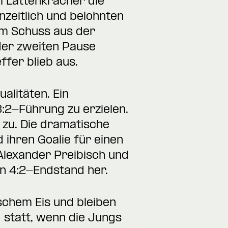
m Lattenkracher die
nzeitlich und belohnten
em Schuss aus der
der zweiten Pause
ffer blieb aus.
alitäten. Ein
3:2-Führung zu erzielen.
zu. Die dramatische
d ihren Goalie für einen
Alexander Preibisch und
en 4:2-Endstand her.
ischem Eis und bleiben
g statt, wenn die Jungs