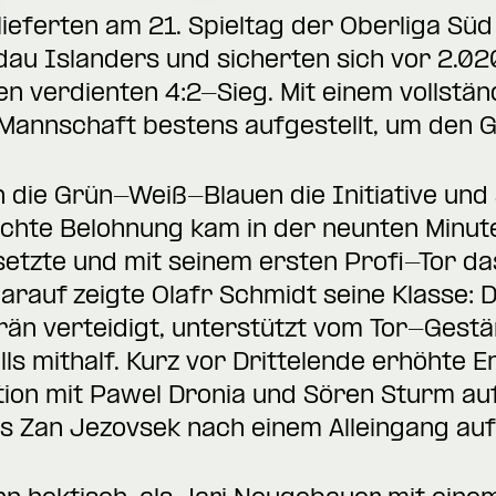
 lieferten am 21. Spieltag der Oberliga Sü
au Islanders und sicherten sich vor 2.02
n verdienten 4:2-Sieg. Mit einem vollstän
Mannschaft bestens aufgestellt, um den Gä
die Grün-Weiß-Blauen die Initiative und 
echte Belohnung kam in der neunten Minute
tzte und mit seinem ersten Profi-Tor das
arauf zeigte Olafr Schmidt seine Klasse: 
än verteidigt, unterstützt vom Tor-Gestän
s mithalf. Kurz vor Drittelende erhöhte E
on mit Pawel Dronia und Sören Sturm auf 
s Zan Jezovsek nach einem Alleingang auf 