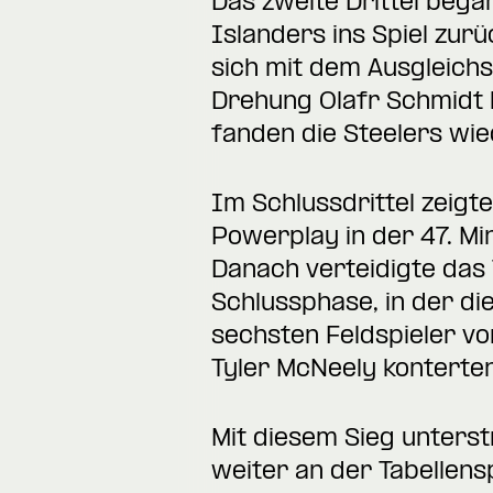
Das zweite Drittel bega
Islanders ins Spiel zur
sich mit dem Ausgleich
Drehung Olafr Schmidt 
fanden die Steelers wied
Im Schlussdrittel zeigt
Powerplay in der 47. Min
Danach verteidigte das
Schlussphase, in der die
sechsten Feldspieler vo
Tyler McNeely konterten
Mit diesem Sieg unterst
weiter an der Tabellens