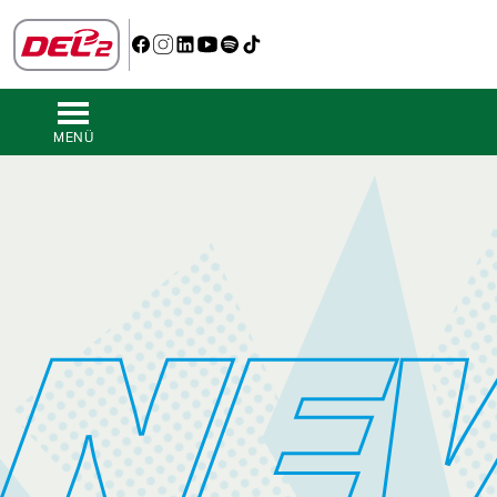
MENÜ
NE