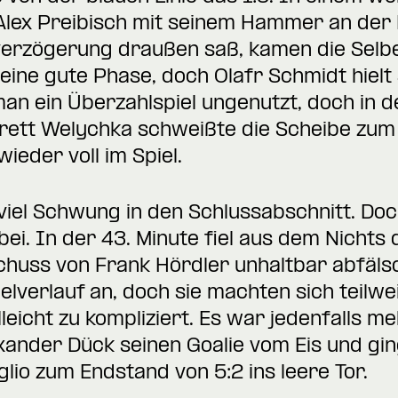
Alex Preibisch mit seinem Hammer an der L
erzögerung draußen saß, kamen die Selbe
eine gute Phase, doch Olafr Schmidt hielt 
man ein Überzahlspiel ungenutzt, doch in d
rett Welychka schweißte die Scheibe zum
wieder voll im Spiel.
viel Schwung in den Schlussabschnitt. Doc
bei. In der 43. Minute fiel aus dem Nichts
chuss von Frank Hördler unhaltbar abfälsc
elverlauf an, doch sie machten sich teilw
leicht zu kompliziert. Es war jedenfalls m
ander Dück seinen Goalie vom Eis und ging
glio zum Endstand von 5:2 ins leere Tor.