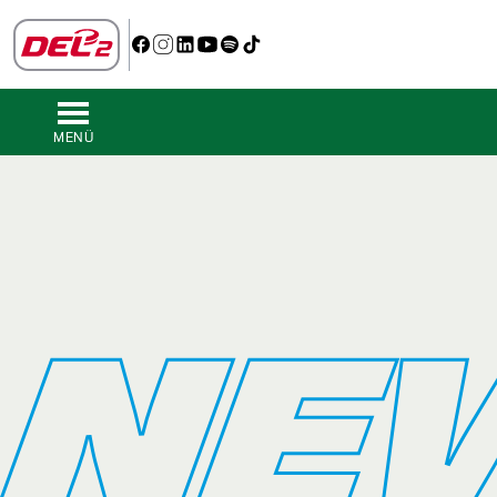
MENÜ
NE