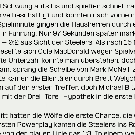
l Schwung aufs Eis und spielten schnell 
sive beschäftigt und konnten nach vorne ni
Spielminute gingen die Hausherren durch 
in Führung. Nur 97 Sekunden später mark
 0:2 aus Sicht der Steelers. Als nach 15 M
gesellte sich Cole MacDonald wegen Spiel
elte Unterzahl konnte man überstehen, doc
kam, sprang die Scheibe von Mark McNeill z
te kamen die Ellentäler durch Brett Welych
n auf den ersten Treffer, doch Michael Bi
 mit der Drei-Tore-Hypothek in die erste 
tt hatten die Wölfe die erste Chance, die 
rsten Powerplay kamen die Steelers ins Ro
e von der blauen Linie das 1:3. In einem w