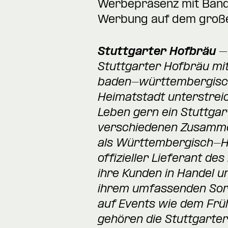
Werbepräsenz mit Band
Werbung auf dem großen
Stuttgarter Hofbräu –
Stuttgarter Hofbräu mit
baden-württembergisch
Heimatstadt unterstreic
Leben gern ein Stuttgart
verschiedenen Zusammen
als Württembergisch-Ho
offizieller Lieferant de
ihre Kunden in Handel u
ihrem umfassenden Sorti
auf Events wie dem Frü
gehören die Stuttgarte