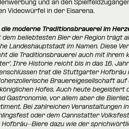
enwerbung und an den Spielfeldzugängen 
 Videowürfel in der Eisarena.
 die moderne Traditionsbrauerei im Herz
 dem beliebtesten Bier der Region trägt al
e Landeshauptstadt im Namen. Diese Verb
ht die Traditionsbrauerei auch mit ihrem k
er“. Ihre Historie reicht bis in das 16. Ja
schlüssen trat die Stuttgarter Hofbräu 
henzollerische Brauereigesellschaft auf
s königlichen Hofes. Auch heute begeistert
nd Gastronomie, vor allem aber die Bierlie
ment. Bei zahlreichen Veranstaltungen in
hlingsfest oder dem Cannstatter Volksfe
r Hofbräu-Biere dazu wie der sprichwört