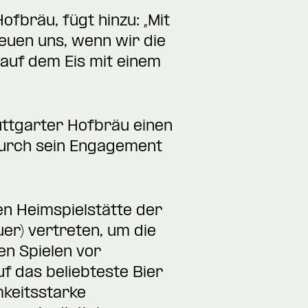
 Hofbräu
, fügt hinzu: „Mit
euen uns, wenn wir die
 auf dem Eis mit einem
uttgarter Hofbräu einen
 durch sein Engagement
en Heimspielstätte der
uer) vertreten, um die
en Spielen vor
f das beliebteste Bier
mkeitsstarke