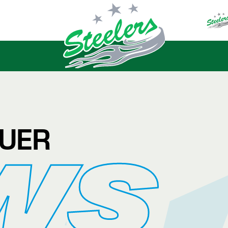
EUER
WS