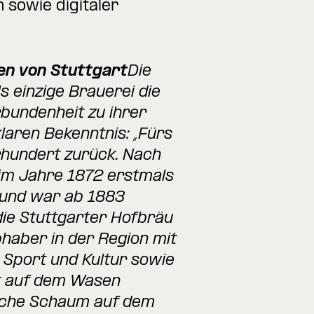
sowie digitaler
en von Stuttgart
Die
s einzige Brauerei die
undenheit zu ihrer
laren Bekenntnis: „Fürs
hrhundert zurück. Nach
im Jahre 1872 erstmals
 und war ab 1883
 die Stuttgarter Hofbräu
bhaber in der Region mit
 Sport und Kultur sowie
st auf dem Wasen
liche Schaum auf dem