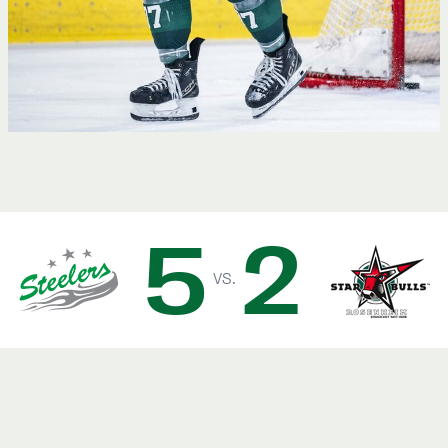
5
2
vs.