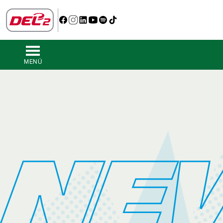
MENÜ
NE