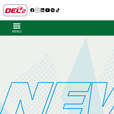
MENÜ
NE