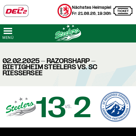
Nächstes Heimspiel
Fr. 21.08.26, 19:30h
MENÜ
02.02.2025 - RAZORSHARP -
BIETIGHEIM STEELERS VS. SC
RIESSERSEE
13
2
vs.