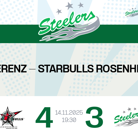
ERENZ - STARBULLS ROSENH
4
3
14.11.2025
19:30