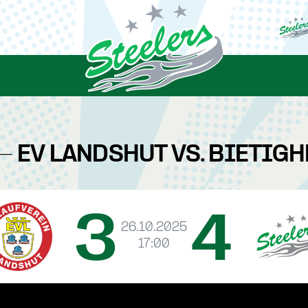
- EV LANDSHUT VS. BIETIG
3
4
26.10.2025
17:00